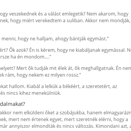
 hogy veszekednek és a válást emlegetik? Nem akarom, hogy
enek, hogy miért verekedtem a suliban. Akkor nem mondják,
 menni, hogy ne halljam, ahogy bántják egymást.”
iért? Ők azok? Én is kérem, hogy ne kiabáljanak egymással. N
ersze ha én mondom….”
helyett? Mert ők tudják mit élek át, ők meghallgatnak. Én ne
nek rám, hogy nekem ez milyen rossz.”
 hallom. Kiabál a lelkük a békéért, a szeretetért, az
k és nincs kihez menekülniük.
jdalmakat?
, akkor nem elküldeni őket a szobájukba, hanem elmagyarázn
dnek, mert nem értenek egyet, mert szeretnék elérni, hogy a
 már annyiszor elmondták és nincs változás. Kimondani azt, 