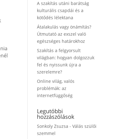
A szakítás utáni barátság
kulturális csapdái és a
kötődés lélektana
k
Átalakulás vagy önámítás?
Útmutató az exszel való
egészséges határokhoz
ónia
Szakítás a felgyorsult
énél
világban: hogyan dolgozzuk
fel és nyissunk újra a
szerelemre?
Online világ, valós
problémák: az
internetfüggőség
Legutóbbi
hozzászólások
Sonkoly Zsuzsa
-
Válás szülői
szemmel