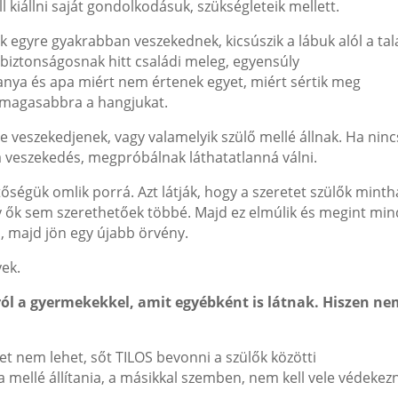
kiállni saját gondolkodásuk, szükségleteik mellett.
k egyre gyakrabban veszekednek, kicsúszik a lábuk alól a tala
 biztonságosnak hitt családi meleg, egyensúly
 anya és apa miért nem értenek egyet, miért sértik meg
e magasabbra a hangjukat.
e veszekedjenek, vagy valamelyik szülő mellé állnak. Ha ninc
i a veszekedés, megpróbálnak láthatatlanná válni.
tőségük omlik porrá. Azt látják, hogy a szeretet szülők minth
y ők sem szerethetőek többé. Majd ez elmúlik és megint mi
, majd jön egy újabb örvény.
ek.
ról a gyermekekkel, amit egyébként is látnak. Hiszen n
et nem lehet, sőt TILOS bevonni a szülők közötti
 mellé állítania, a másikkal szemben, nem kell vele védekez