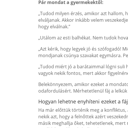
Pár mondat a gyermekektől:
„Tudod milyen érzés, amikor azt hallom,
elváljanak. Akkor inkább velem veszekedj
hogy elválnak.”
„Utálom az esti balhékat. Nem tudok hova
„Azt kérik, hogy legyek jó és szófogadó! M
mondjanak csúnya szavakat egymásra. P
„Tudod miért jó a barátaimmal lógni suli 
vagyok nekik fontos, mert akkor figyelné
Belekönnyezem, amikor ezeket a mondatokat
odafordulásért. Mérhetetlenül fáj a lelkü
Hogyan lehetne enyhíteni ezeket a fá
Ha már előttük történik meg a konfliktus
nekik azt, hogy a felnőttek azért veszeke
másik meghallja őket, tehetetlenek, mert