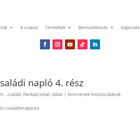
ások
A csapat
Termékek
Bemutatkozás
Kapcsola
Családi napló 4. rész
s - család
,
Párkapcsolat
,
Válás
|
Nincsenek hozzászólások