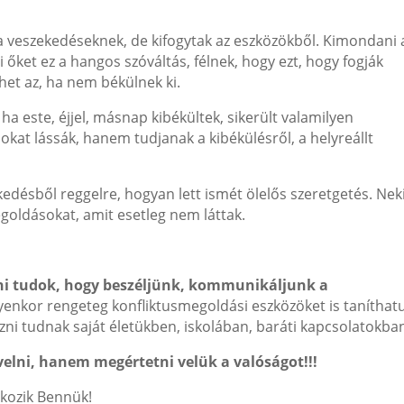
 a veszekedéseknek, de kifogytak az eszközökből. Kimondani 
 őket ez a hangos szóváltás, félnek, hogy ezt, hogy fogják
thet az, ha nem békülnek ki.
a este, éjjel, másnap kibékültek, sikerült valamilyen
okat lássák, hanem tudjanak a kibékülésről, a helyreállt
kedésből reggelre, hogyan lett ismét ölelős szeretgetés. Nek
goldásokat, amit esetleg nem láttak.
ni tudok, hogy beszéljünk, kommunikáljunk a
yenkor rengeteg konfliktusmegoldási eszközöket is taníthat
ni tudnak saját életükben, iskolában, baráti kapcsolatokba
elni, hanem megértetni velük a valóságot!!!
akozik Bennük!