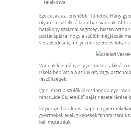
találkozva.
Ezek csak az „enyhébb” tünetek. Hány gy
olyan rossz lelki állapotban vannak. Ahhoz
hatékony szakmai segítség, hiszen otthon 
párterápiára, hogy a szülők meglássák me
veszekedések, melyeknek szem és fültanú
Vannak leleményes gyermekek, akik észrev
iskola behívatja a szüleiket, vagy pszich
feszültségek.
Igen, mert a szülők elkezdenek a gyermek l
nincs „idejük, erejük” saját nézeteltéréseik
Ez persze hatalmas csapda a gyermekeknek,
gyermekek évekig képesek fenntartani a r
kell mutatniuk.