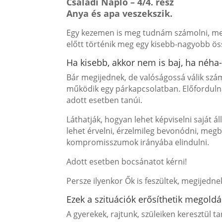
Családi Napló – 4/4. rész
Anya és apa veszekszik.
Egy kezemen is meg tudnám számolni, men
előtt történik meg egy kisebb-nagyobb ös
Ha kisebb, akkor nem is baj, ha néha
Bár megijednek, de valóságossá válik szá
működik egy párkapcsolatban. Előforduln
adott esetben tanúi.
Láthatják, hogyan lehet képviselni saját á
lehet érvelni, érzelmileg bevonódni, megb
kompromisszumok irányába elindulni.
Adott esetben bocsánatot kérni!
Persze ilyenkor Ők is feszültek, megijedn
Ezek a szituációk erősíthetik megold
A gyerekek, rajtunk, szüleiken keresztül t