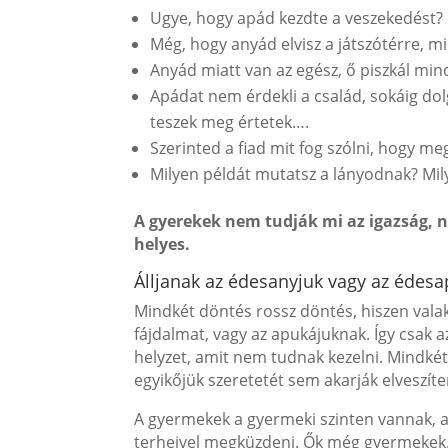
Ugye, hogy apád kezdte a veszekedést?
Még, hogy anyád elvisz a játszótérre, m
Anyád miatt van az egész, ő piszkál mi
Apádat nem érdekli a család, sokáig dolg
teszek meg értetek….
Szerinted a fiad mit fog szólni, hogy m
Milyen példát mutatsz a lányodnak? Mily
A gyerekek nem tudják mi az igazság, 
helyes.
Álljanak az édesanyjuk vagy az édesa
Mindkét döntés rossz döntés, hiszen vala
fájdalmat, vagy az apukájuknak. Így csak a
helyzet, amit nem tudnak kezelni. Mindkét s
egyikőjük szeretetét sem akarják elveszíte
A gyermekek a gyermeki szinten vannak, a f
terheivel megküzdeni. Ők még gyermekek.