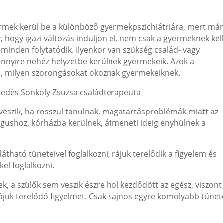
ermek kerül be a különböző gyermekpszichiátriára, mert má
, hogy igazi változás induljon el, nem csak a gyermeknek kel
minden folytatódik. Ilyenkor van szükség család- vagy
nnyire nehéz helyzetbe kerülnek gyermekeik. Azok a
i, milyen szorongásokat okoznak gyermekeiknek.
eszik, ha rosszul tanulnak, magatartásproblémák miatt az
ológushoz, kórházba kerülnek, átmeneti ideig enyhülnek a
átható tüneteivel foglalkozni, rájuk terelődik a figyelem és
kel foglalkozni.
 a szülők sem veszik észre hol kezdődött az egész, viszont
ájuk terelődő figyelmet. Csak sajnos egyre komolyabb tünet