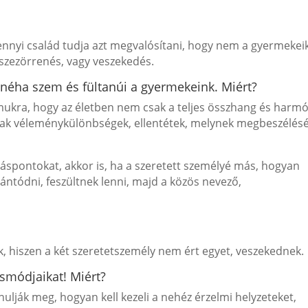
nyi család tudja azt megvalósítani, hogy nem a gyermekei
szezörrenés, vagy veszekedés.
-néha szem és fültanúi a gyermekeink. Miért?
mukra, hogy az életben nem csak a teljes összhang és harm
ak véleménykülönbségek, ellentétek, melynek megbeszélés
lláspontokat, akkor is, ha a szeretett személyé más, hogyan
ántódni, feszültnek lenni, majd a közös nevező,
ek, hiszen a két szeretetszemély nem ért egyet, veszekednek.
ásmódjaikat! Miért?
anulják meg, hogyan kell kezeli a nehéz érzelmi helyzeteket,