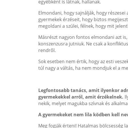
egyébként is látnak, hallanak.
Elmondani, hogy sajnálják, hogy részesei
gyermekek érzéseit, hogy biztos megijeszti
megoldani a szülei, félnek, hogy mit jelen
Másrészt nagyon fontos elmondani azt is, h
konszenzusra jutniuk. Ne csak a konfliktus
rendről.
Sok esetben nem értik, hogy az esti vesze
túl nagy a váltás, ha nem mondjuk el a me
Legfontosabb tanács, amit ilyenkor ad
gyermekekkel arról, amit érzékelnek.
Il
nekik, melyet magukba szívnak és alkalmaz
A gyermekeket nem lila ködben kell nev
Meg fogják érteni! Hatalmas bölcsesség l