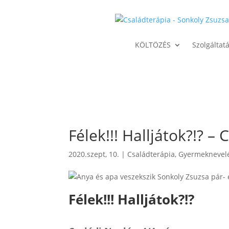
KÖLTÖZÉS
Szolgáltat
Félek!!! Halljátok?!? – 
2020.szept, 10.
|
Családterápia
,
Gyermeknevelé
Félek!!! Halljátok?!?