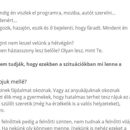
indig én viszlek el programra, moziba, autót szerelni…
ndenért…
ozik, hazajön, eszik és ő bejelenti, hogy fáradt. Mindent én
egint nem leszel velünk a hétvégén?
en háziasszony lesz belőle? Olyan lesz, mint Te.
nem tudják, hogy ezekben a szituációkban mi lenne a
pjuk mellé?
kinek fájdalmat okoznak. Vagy az anyukájuknak okoznak
zt élik meg a gyermekek, hogy hatalmas terhet tesz rájuk ez 
zülőt szeretik (még ha érzékelik is a valós helyzeteket),
ni.
elnőttek pedig a felnőtti szinten, nem tudnak a felnőtti vil
 Ha nekünk oly könnyen menne, (nekünk is nehéz ezeket a