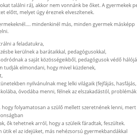
sokat találni rá), akkor nem vonnánk be őket. A gyermekek p
tet előtt, melyet úgy éreznek elveszítenek.
 gyermekeknél…. mindenkinél más, minden gyermek másképp
lni.
álni a feladatukra,
zésbe kerülnek a barátaikkal, pedagógusokkal,
sodródnak a saját közösségeikből, pedagógusok védő hálójá
m tudják elmondani, hogy mivel küzdenek,
t,
netekben nyilvánulnak meg lelki világaik (fejfájás, hasfájás,
iskolába, óvodába menni, félnek az elszakadástól, problémák
, hogy folyamatosan a szülő mellett szeretnének lenni, mert
ztonságban
k, ők tehetnek arról, hogy a szüleik fáradtak, feszültek.
n ütik el az idejüket, más nehézsorsú gyermekbandákkal