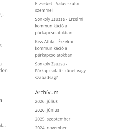
Erzsébet
-
Válás szülői
szemmel
j,
Sonkoly Zsuzsa
-
Érzelmi
kommunikáció a
párkapcsolatokban
Kiss Attila
-
Érzelmi
s
kommunikáció a
párkapcsolatokban
a
Sonkoly Zsuzsa
-
nden
Párkapcsolati szünet vagy
szabadság?
Archívum
em
2026. július
2026. június
2025. szeptember
ni…
2024. november