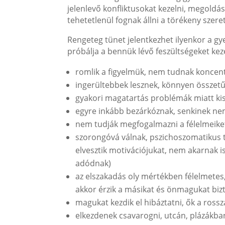
jelenlevő konfliktusokat kezelni, megoldá
tehetetlenül fognak állni a törékeny szere
Rengeteg tünet jelentkezhet ilyenkor a
próbálja a bennük lévő feszültségeket keze
romlik a figyelmük, nem tudnak koncentr
ingerültebbek lesznek, könnyen összetű
gyakori magatartás problémák miatt ki
egyre inkább bezárkóznak, senkinek ne
nem tudják megfogalmazni a félelmeike
szorongóvá válnak, pszichoszomatikus tü
elvesztik motivációjukat, nem akarnak 
adódnak)
az elszakadás oly mértékben félelmetes
akkor érzik a másikat és önmagukat bi
magukat kezdik el hibáztatni, ők a rossza
elkezdenek csavarogni, utcán, plázákba