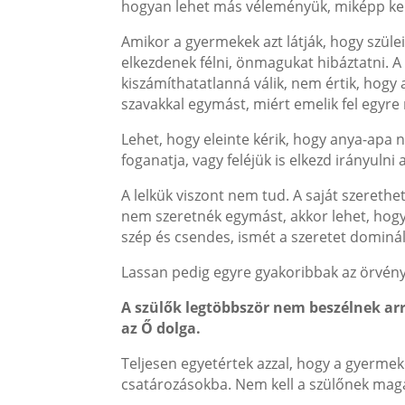
hogyan lehet más véleményük, miképp kell 
Amikor a gyermekek azt látják, hogy szülei
elkezdenek félni, önmagukat hibáztatni. A
kiszámíthatatlanná válik, nem értik, hogy
szavakkal egymást, miért emelik fel egyr
Lehet, hogy eleinte kérik, hogy anya-apa n
foganatja, vagy feléjük is elkezd irányuln
A lelkük viszont nem tud. A saját szerethe
nem szeretnék egymást, akkor lehet, hog
szép és csendes, ismét a szeretet dominál
Lassan pedig egyre gyakoribbak az örvény
A szülők legtöbbször nem beszélnek ar
az Ő dolga.
Teljesen egyetértek azzal, hogy a gyermek
csatározásokba. Nem kell a szülőnek maga