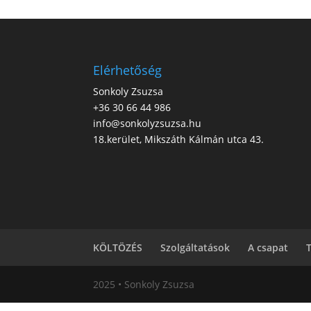
Elérhetőség
Sonkoly Zsuzsa
+36 30 66 44 986
info@sonkolyzsuzsa.hu
18.kerület, Mikszáth Kálmán utca 43.
KÖLTÖZÉS
Szolgáltatások
A csapat
2025 • Sonkoly Zsuzsa