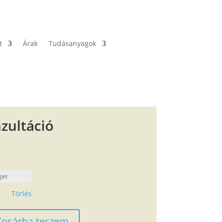
t
Árak
Tudásanyagok
zultáció
Törlés
Kosárba teszem