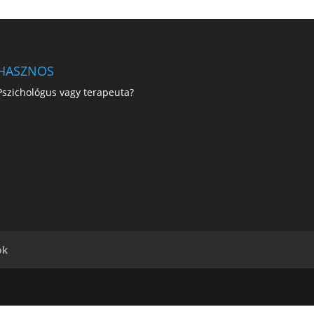
HASZNOS
Pszichológus vagy terapeuta?
ok