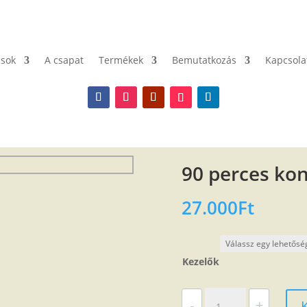
ások
A csapat
Termékek
Bemutatkozás
Kapcsola
90 perces kon
27.000
Ft
Kezelők
90
-
+