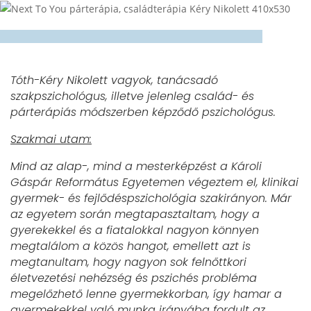
Tóth-Kéry Nikolett vagyok, tanácsadó
szakpszichológus, illetve jelenleg család- és
párterápiás módszerben képződő pszichológus.
Szakmai utam:
Mind az alap-, mind a mesterképzést a Károli
Gáspár Református Egyetemen végeztem el, klinikai
gyermek- és fejlődéspszichológia szakirányon. Már
az egyetem során megtapasztaltam, hogy a
gyerekekkel és a fiatalokkal nagyon könnyen
megtalálom a közös hangot, emellett azt is
megtanultam, hogy nagyon sok felnőttkori
életvezetési nehézség és pszichés probléma
megelőzhető lenne gyermekkorban, így hamar a
gyermekekkel való munka irányába fordult az