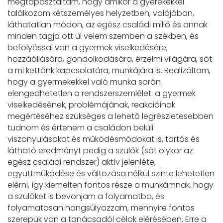
megtapasztaltam, hogy amikor a gyerekekkel
találkozom kétszemélyes helyzetben, valójában,
láthatatlan módon, az egész családi miliő és annak
minden tagja ott ül velem szemben a székben, és
befolyással van a gyermek viselkedésére,
hozzáállására, gondolkodására, érzelmi világára, sőt
a mi kettőnk kapcsolatára, munkájára is. Realizáltam,
hogy a gyermekekkel való munka során
elengedhetetlen a rendszerszemlélet: a gyermek
viselkedésének, problémájának, reakcióinak
megértéséhez szükséges a lehető legrészletesebben
tudnom és értenem a családon belüli
viszonyulásokat és működésmódokat is, tartós és
látható eredményt pedig a szülők (sőt olykor az
egész családi rendszer) aktív jelenléte,
együttműködése és változása nélkül szinte lehetetlen
elérni, így kiemelten fontos része a munkámnak, hogy
a szülőket is bevonjam a folyamatba, és
folyamatosan hangsúlyozzam, mennyire fontos
szerepük van a tanácsadói célok elérésében. Erre a