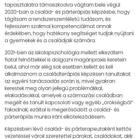
tapasztalatra támaszkodva vágtam bele végül
2020-ban a család- és párterápiás képzésbe, hogy
tágítsam a rendszerszemléletű tudásom, és
fejlesszem szakmai kompetenciáimat annak
érdekében, hogy hatékony segítséget tudjak nyújtani
a gyermekek és a családjaik számára.
2021-ben az iskolapszichológia mellett elkezdtem
fiatal felnőttekkel is dolgozni magánpraxis keretein
belül, ahol már elég sok esetben kellett és kell
alkalmaznom a családterápiás képzésen tanultakat
az egyéni tanácsadás során is, mivel gyakran
kerestek meg olyan jellegű problémákkal,
elakadásokkal, amelyek a származási családban
megélt és tanult kapcsolati vagy egyéb „örökségből”
fakadnak; ezáltal is megerősödött a család- és
párterápiás munka iráni elköteleződésem.
Képzésben lévő család- és párterapeutaként kettős
vezetéssel várok szeretettel párokat, családokat, akik